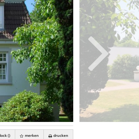
ock (
)
merken
drucken