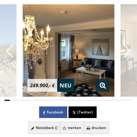
NEU
249.900,- €
Facebook
(Twitter)
Notizblock (
)
merken
drucken