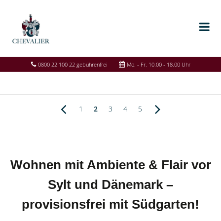
0800 22 100 22 gebührenfrei
Mo. - Fr. 10.00 - 18.00 Uhr
1
2
3
4
5
Wohnen mit Ambiente & Flair vor
Sylt und Dänemark –
provisionsfrei mit Südgarten!