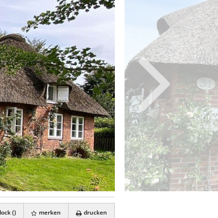
ock (
)
merken
drucken