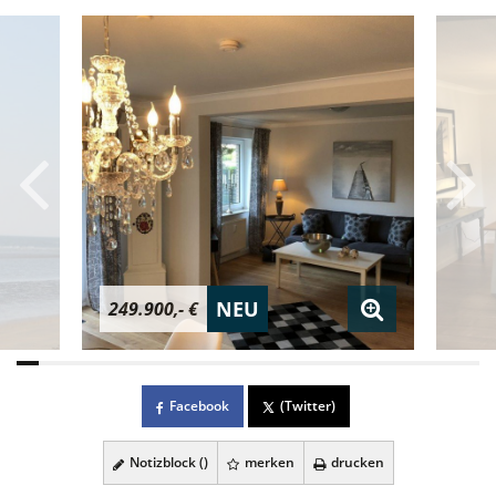
NEU
249.900,- €
Facebook
(Twitter)
Notizblock (
)
merken
drucken