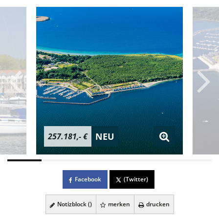
NEU
257.181,- €
Facebook
(Twitter)
Notizblock (
)
merken
drucken