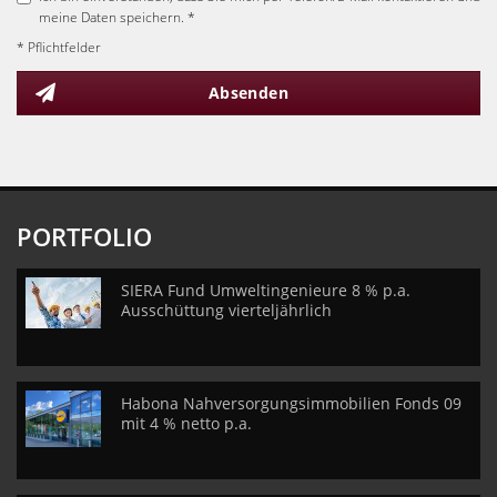
meine Daten speichern. *
* Pflichtfelder
Absenden
PORTFOLIO
SIERA Fund Umweltingenieure 8 % p.a.
Ausschüttung vierteljährlich
Habona Nahversorgungsimmobilien Fonds 09
mit 4 % netto p.a.