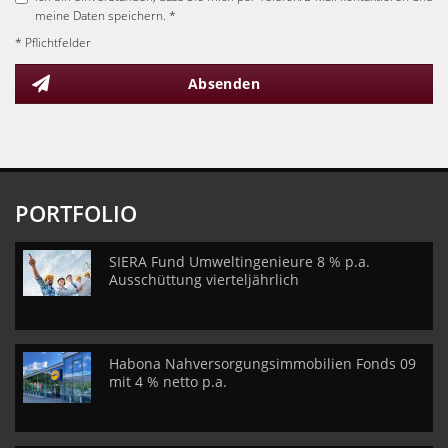
meine Daten speichern. *
* Pflichtfelder
Absenden
PORTFOLIO
SIERA Fund Umweltingenieure 8 % p.a.
Ausschüttung vierteljährlich
Habona Nahversorgungsimmobilien Fonds 09
mit 4 % netto p.a.