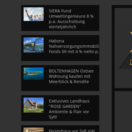
SIERA Fund
Umweltingenieure 8 %
p.a. Ausschüttung
vierteljährlich
Habona
Nahversorgungsimmobilien
Fonds 09 mit 4 % netto p.a.
BOLTENHAGEN Ostsee
Wohnung kaufen mit
Meerblick & Rendite
Exklusives Landhaus
"ROSE GARDEN"
Ambiente & Flair vor
Sylt!
Ferienhaus vor Sylt inkl.