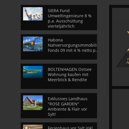
SIERA Fund
Umweltingenieure 8 %
p.a. Ausschüttung
vierteljährlich
Habona
Nahversorgungsimmobilien
Fonds 09 mit 4 % netto p.a.
BOLTENHAGEN Ostsee
Wohnung kaufen mit
Meerblick & Rendite
Exklusives Landhaus
"ROSE GARDEN"
Ambiente & Flair vor
Sylt!
Ferienhaus vor Sylt inkl.