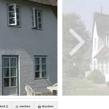
ock (
)
merken
drucken