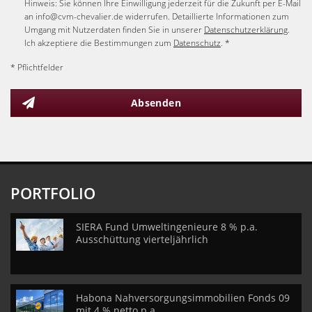
Hinweis: Sie können Ihre Einwilligung jederzeit für die Zukunft per E-Mail
an info@cvm-chevalier.de widerrufen. Detaillierte Informationen zum
Umgang mit Nutzerdaten finden Sie in unserer
Datenschutzerklärung
.
Ich akzeptiere die Bestimmungen zum
Datenschutz
. *
* Pflichtfelder
Absenden
PORTFOLIO
SIERA Fund Umweltingenieure 8 % p.a.
Ausschüttung vierteljährlich
Habona Nahversorgungsimmobilien Fonds 09
mit 4 % netto p.a.