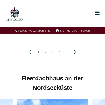
0800 22 100 22 gebührenfrei
Mo. - Fr. 10.00 - 18.00 Uhr
1
2
3
4
5
Reetdachhaus an der
Nordseeküste