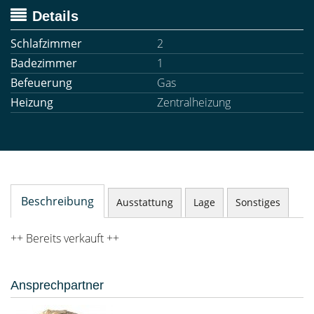
Details
Schlafzimmer
2
Badezimmer
1
Befeuerung
Gas
Heizung
Zentralheizung
Beschreibung
Ausstattung
Lage
Sonstiges
++ Bereits verkauft ++
Ansprechpartner