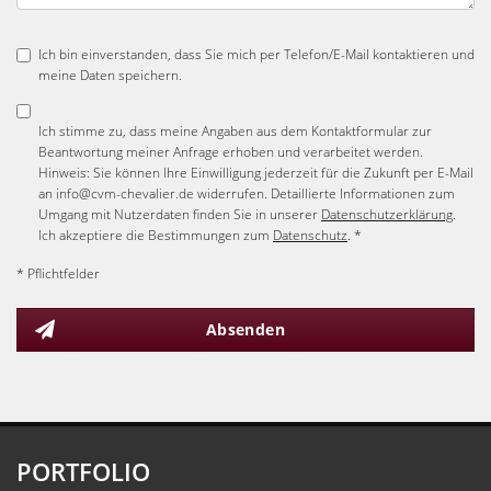
Ich bin einverstanden, dass Sie mich per Telefon/E-Mail kontaktieren und
meine Daten speichern.
Ich stimme zu, dass meine Angaben aus dem Kontaktformular zur
Beantwortung meiner Anfrage erhoben und verarbeitet werden.
Hinweis: Sie können Ihre Einwilligung jederzeit für die Zukunft per E-Mail
an info@cvm-chevalier.de widerrufen. Detaillierte Informationen zum
Umgang mit Nutzerdaten finden Sie in unserer
Datenschutzerklärung
.
Ich akzeptiere die Bestimmungen zum
Datenschutz
. *
* Pflichtfelder
Absenden
PORTFOLIO