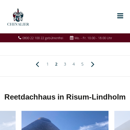
0800 22 100 22 gebührenfrei
Mo. - Fr. 10.00 - 18.00 Uhr
1
2
3
4
5
Reetdachhaus in Risum-Lindholm