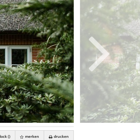
ock (
)
merken
drucken