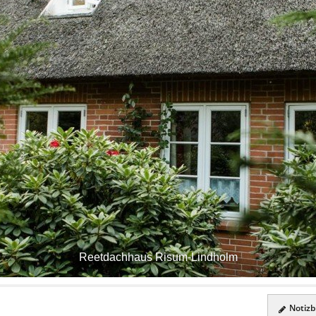
Reetdachhaus Risum-Lindholm
Notizbl