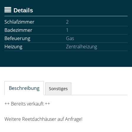
Details
Schlafzimmer
2
Badezimmer
1
Befeuerung
Gas
Heizung
Zentralheizung
Beschreibung
Sonstiges
++ Bereits verkauft ++
Weitere Reetdachhäuser auf Anfrage!