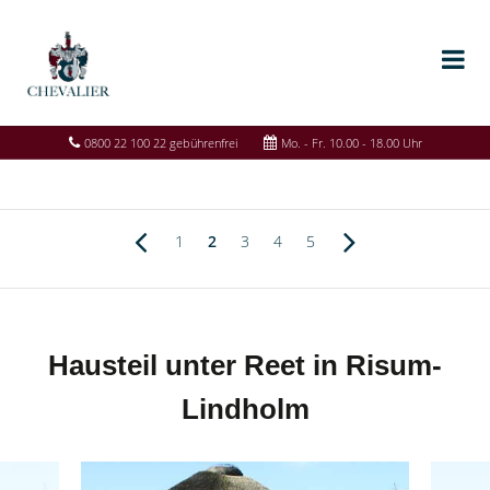
0800 22 100 22 gebührenfrei
Mo. - Fr. 10.00 - 18.00 Uhr
1
2
3
4
5
Hausteil unter Reet in Risum-
Lindholm