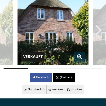
VERKAUFT
Facebook
(Twitter)
Notizblock (
)
merken
drucken