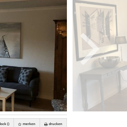
ock (
)
merken
drucken