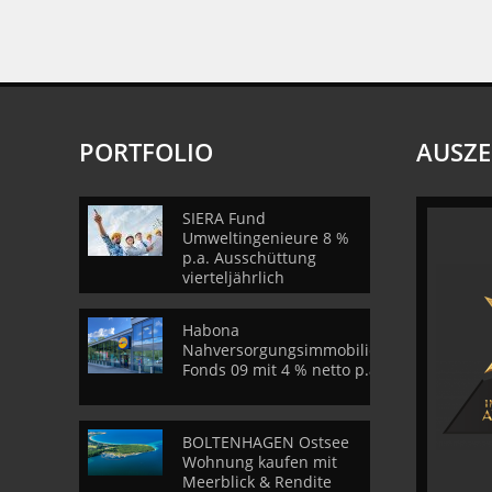
PORTFOLIO
AUSZ
SIERA Fund
Umweltingenieure 8 %
p.a. Ausschüttung
vierteljährlich
Habona
Nahversorgungsimmobilien
Fonds 09 mit 4 % netto p.a.
BOLTENHAGEN Ostsee
Wohnung kaufen mit
Meerblick & Rendite