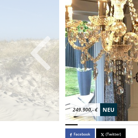
NEU
249.900,- €
Facebook
(Twitter)