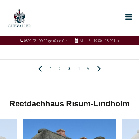
0800 22 100 22 gebührenfrei
Mo. - Fr. 10.00 - 18.00 Uhr
1
2
3
4
5
Reetdachhaus Risum-Lindholm