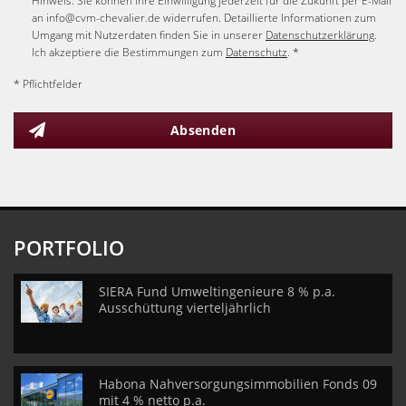
Hinweis: Sie können Ihre Einwilligung jederzeit für die Zukunft per E-Mail
an info@cvm-chevalier.de widerrufen. Detaillierte Informationen zum
Umgang mit Nutzerdaten finden Sie in unserer
Datenschutzerklärung
.
Ich akzeptiere die Bestimmungen zum
Datenschutz
. *
* Pflichtfelder
Absenden
PORTFOLIO
SIERA Fund Umweltingenieure 8 % p.a.
Ausschüttung vierteljährlich
Habona Nahversorgungsimmobilien Fonds 09
mit 4 % netto p.a.