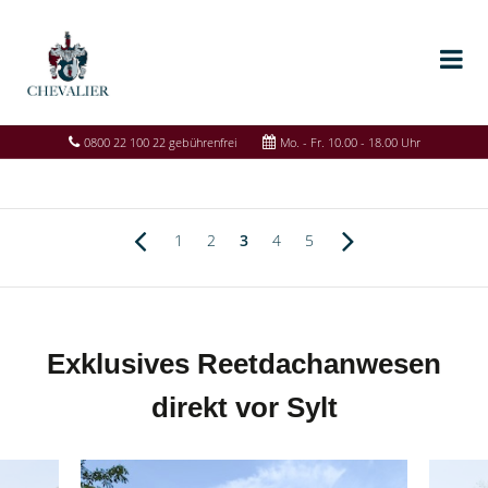
0800 22 100 22 gebührenfrei
Mo. - Fr. 10.00 - 18.00 Uhr
1
2
3
4
5
Exklusives Reetdachanwesen
direkt vor Sylt