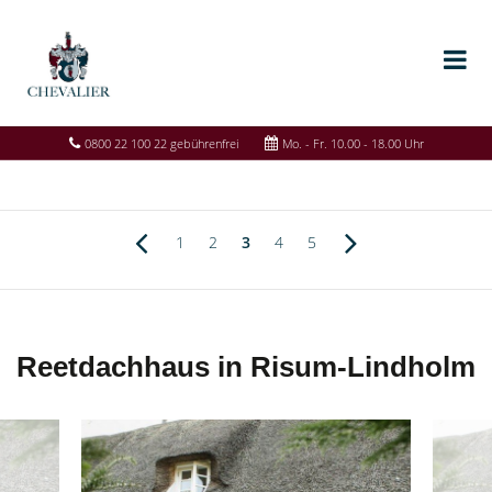
0800 22 100 22 gebührenfrei
Mo. - Fr. 10.00 - 18.00 Uhr
1
2
3
4
5
Reetdachhaus in Risum-Lindholm