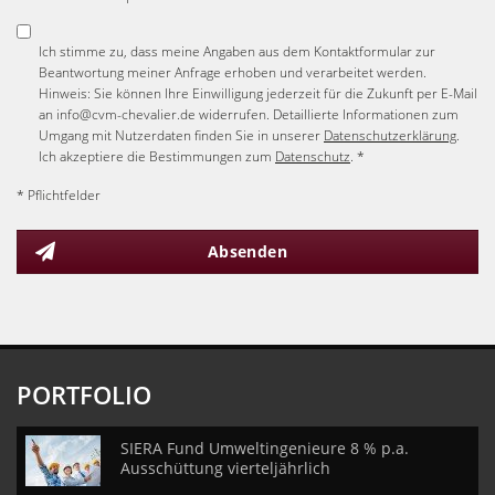
Ich stimme zu, dass meine Angaben aus dem Kontaktformular zur
Beantwortung meiner Anfrage erhoben und verarbeitet werden.
Hinweis: Sie können Ihre Einwilligung jederzeit für die Zukunft per E-Mail
an info@cvm-chevalier.de widerrufen. Detaillierte Informationen zum
Umgang mit Nutzerdaten finden Sie in unserer
Datenschutzerklärung
.
Ich akzeptiere die Bestimmungen zum
Datenschutz
. *
* Pflichtfelder
Absenden
PORTFOLIO
SIERA Fund Umweltingenieure 8 % p.a.
Ausschüttung vierteljährlich