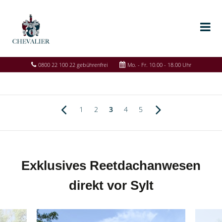
0800 22 100 22 gebührenfrei
Mo. - Fr. 10.00 - 18.00 Uhr
1
2
3
4
5
Exklusives Reetdachanwesen
direkt vor Sylt