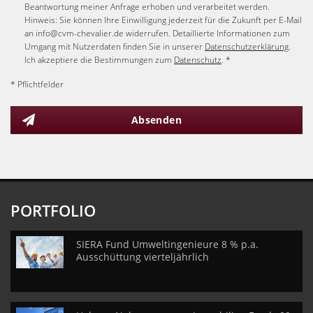
Beantwortung meiner Anfrage erhoben und verarbeitet werden.
Hinweis: Sie können Ihre Einwilligung jederzeit für die Zukunft per E-Mail
an info@cvm-chevalier.de widerrufen. Detaillierte Informationen zum
Umgang mit Nutzerdaten finden Sie in unserer
Datenschutzerklärung
.
Ich akzeptiere die Bestimmungen zum
Datenschutz
. *
* Pflichtfelder
Absenden
PORTFOLIO
SIERA Fund Umweltingenieure 8 % p.a.
Ausschüttung vierteljährlich