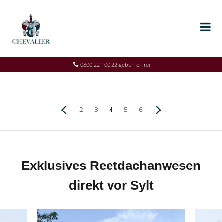
0800 22 100 22 gebührenfrei
2
3
4
5
6
Exklusives Reetdachanwesen
direkt vor Sylt