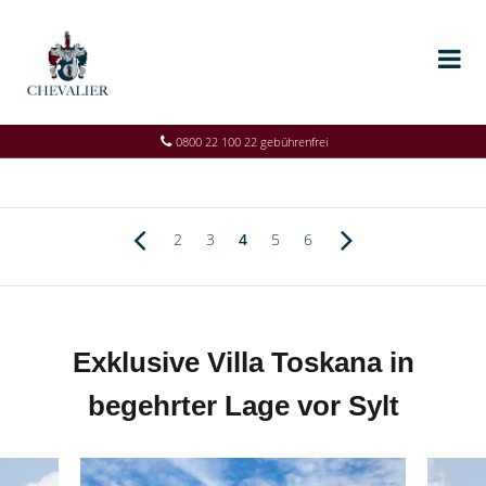
0800 22 100 22 gebührenfrei
2
3
4
5
6
Exklusive Villa Toskana in
begehrter Lage vor Sylt