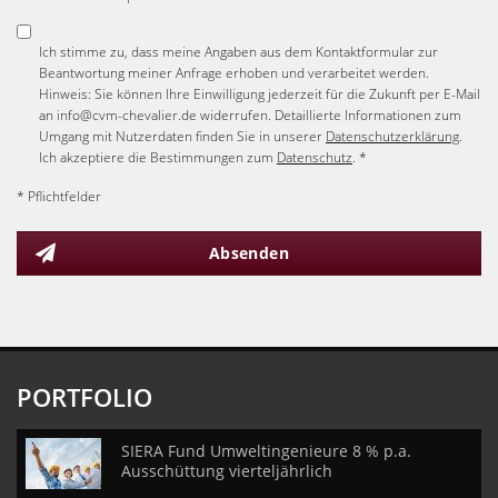
Ich stimme zu, dass meine Angaben aus dem Kontaktformular zur
Beantwortung meiner Anfrage erhoben und verarbeitet werden.
Hinweis: Sie können Ihre Einwilligung jederzeit für die Zukunft per E-Mail
an info@cvm-chevalier.de widerrufen. Detaillierte Informationen zum
Umgang mit Nutzerdaten finden Sie in unserer
Datenschutzerklärung
.
Ich akzeptiere die Bestimmungen zum
Datenschutz
. *
* Pflichtfelder
Absenden
PORTFOLIO
SIERA Fund Umweltingenieure 8 % p.a.
Ausschüttung vierteljährlich