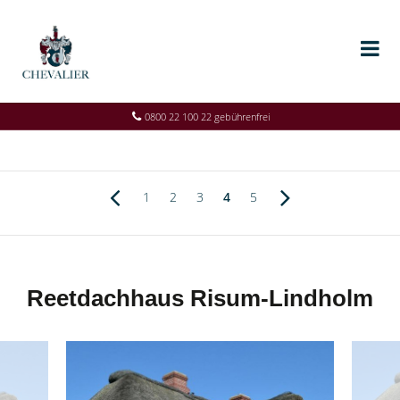
0800 22 100 22 gebührenfrei
1
2
3
4
5
Reetdachhaus Risum-Lindholm