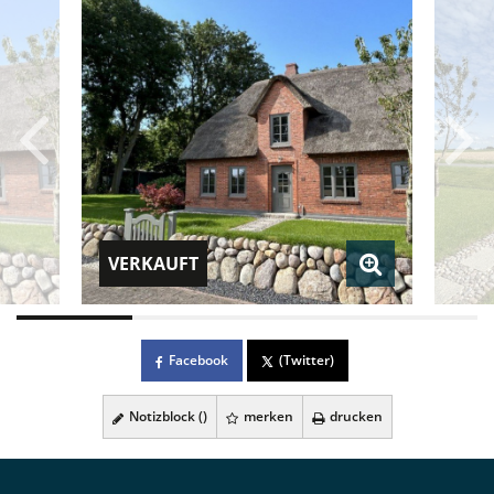
VERKAUFT
Facebook
(Twitter)
Notizblock (
)
merken
drucken