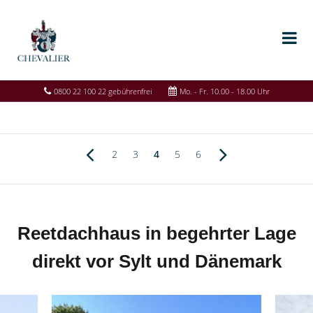
0800 22 100 22 gebührenfrei
Mo. - Fr. 10.00 - 18.00 Uhr
2
3
4
5
6
Reetdachhaus in begehrter Lage
direkt vor Sylt und Dänemark