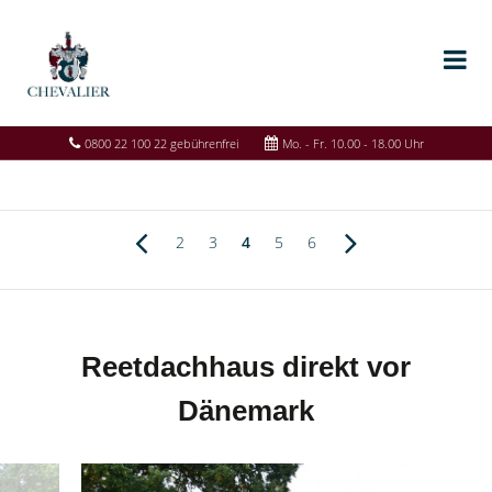
0800 22 100 22 gebührenfrei
Mo. - Fr. 10.00 - 18.00 Uhr
2
3
4
5
6
Reetdachhaus direkt vor
Dänemark