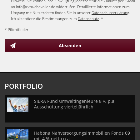
Hinweis: Sie können Ihre Einwilligung jederzeit für die Zukunft per E-Mail
an info@cvm-chevalier.de widerrufen. Detaillierte Informationen zum
Umgang mit Nutzerdaten finden Sie in unserer
Datenschutzerklärung
.
Ich akzeptiere die Bestimmungen zum
Datenschutz
. *
* Pflichtfelder
Absenden
PORTFOLIO
SIERA Fund Umweltingenieure 8 % p.a.
Ausschüttung vierteljährlich
Habona Nahversorgungsimmobilien Fonds 09
mit 4 % netto p.a.