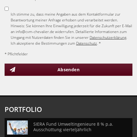
Ich stimme zu, dass meine Angaben aus dem Kontaktformular zur
Beantwortung meiner Anfrage erhoben und verarbeitet werden.
Hinweis: Sie können Ihre Einwilligung jederzeit für die Zukunft per E-Mail
an info@cvm-chevalier.de widerrufen. Detaillierte Informationen zum
Umgang mit Nutzerdaten finden Sie in unserer
Datenschutzerklärung
.
Ich akzeptiere die Bestimmungen zum
Datenschutz
. *
* Pflichtfelder
Absenden
PORTFOLIO
SIERA Fund Umweltingenieure 8 % p.a.
Ausschüttung vierteljährlich