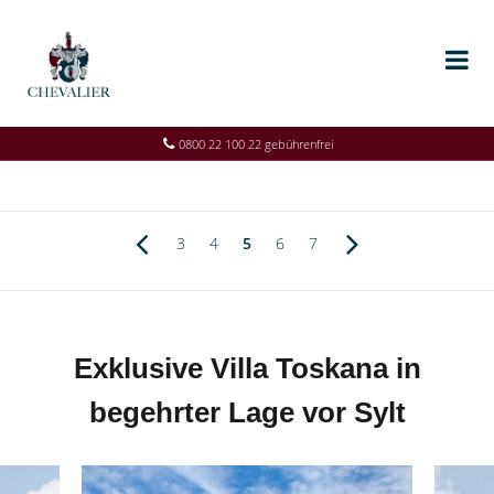
0800 22 100 22 gebührenfrei
3
4
5
6
7
Exklusive Villa Toskana in
begehrter Lage vor Sylt