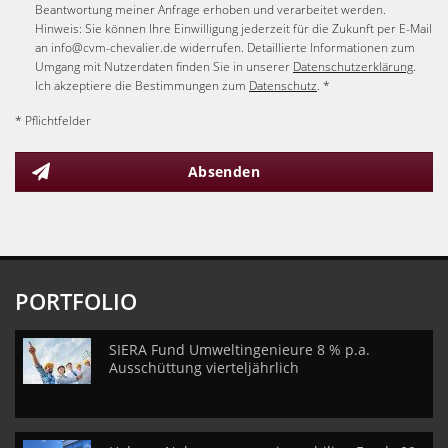
Beantwortung meiner Anfrage erhoben und verarbeitet werden.
Hinweis: Sie können Ihre Einwilligung jederzeit für die Zukunft per E-Mail
an info@cvm-chevalier.de widerrufen. Detaillierte Informationen zum
Umgang mit Nutzerdaten finden Sie in unserer
Datenschutzerklärung
.
Ich akzeptiere die Bestimmungen zum
Datenschutz
. *
* Pflichtfelder
Absenden
PORTFOLIO
SIERA Fund Umweltingenieure 8 % p.a.
Ausschüttung vierteljährlich