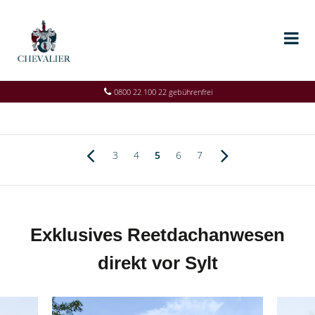
0800 22 100 22 gebührenfrei
3
4
5
6
7
Exklusives Reetdachanwesen
direkt vor Sylt