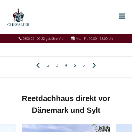
0800 22 100 22 gebührenfrei
Mo. - Fr. 10.00 - 18.00 Uhr
2
3
4
5
6
Reetdachhaus direkt vor
Dänemark und Sylt