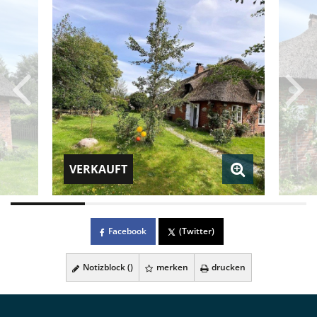
VERKAUFT
Facebook
(Twitter)
Notizblock (
)
merken
drucken