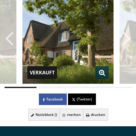
VERKAUFT
Facebook
(Twitter)
Notizblock (
)
merken
drucken