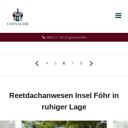
0800 22 100 22 gebührenfrei
4
5
6
7
8
Reetdachanwesen Insel Föhr in
ruhiger Lage