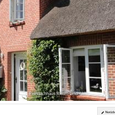
Reetdachhaus Risum-Lindholm
Notizbl