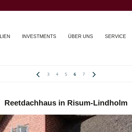
LIEN
INVESTMENTS
ÜBER UNS
SERVICE
3
4
5
6
7
Reetdachhaus in Risum-Lindholm