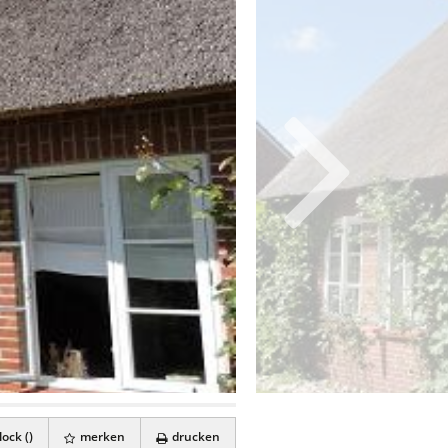
ock (
)
merken
drucken