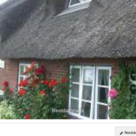
Reetdachhaus
Notizbl