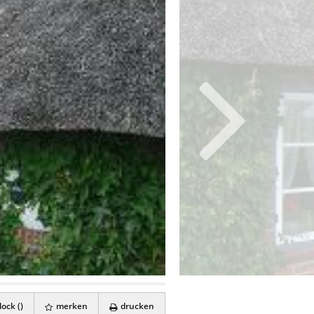
ock (
)
merken
drucken