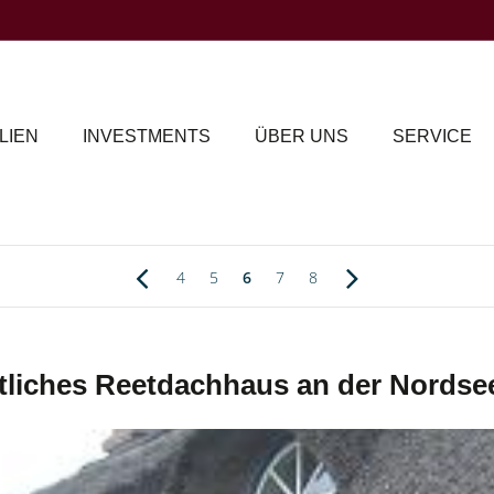
LIEN
INVESTMENTS
ÜBER UNS
SERVICE
4
5
6
7
8
liches Reetdachhaus an der Nordse