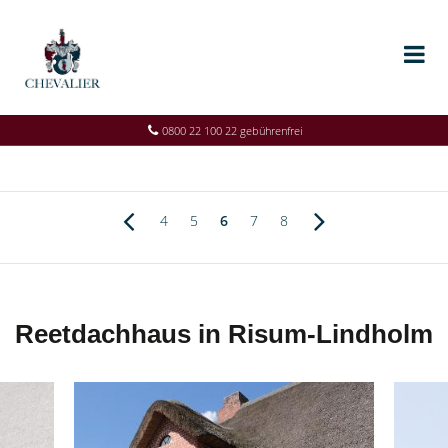
0800 22 100 22 gebührenfrei
4
5
6
7
8
Reetdachhaus in Risum-Lindholm