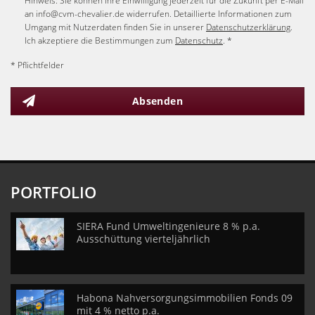
Hinweis: Sie können Ihre Einwilligung jederzeit für die Zukunft per E-Mail
an info@cvm-chevalier.de widerrufen. Detaillierte Informationen zum
Umgang mit Nutzerdaten finden Sie in unserer
Datenschutzerklärung
.
Ich akzeptiere die Bestimmungen zum
Datenschutz
. *
* Pflichtfelder
Absenden
PORTFOLIO
SIERA Fund Umweltingenieure 8 % p.a.
Ausschüttung vierteljährlich
Habona Nahversorgungsimmobilien Fonds 09
mit 4 % netto p.a.