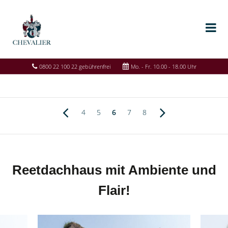
0800 22 100 22 gebührenfrei
Mo. - Fr. 10.00 - 18.00 Uhr
4
5
6
7
8
Reetdachhaus mit Ambiente und
Flair!