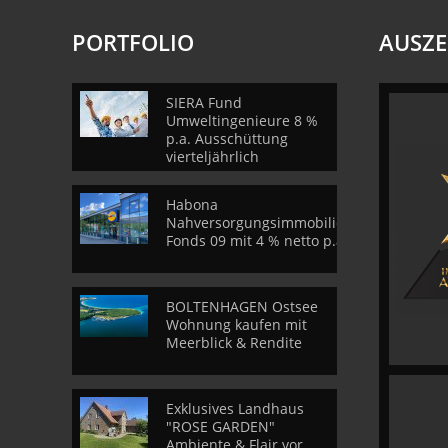
PORTFOLIO
AUSZ
SIERA Fund
Umweltingenieure 8 %
p.a. Ausschüttung
vierteljährlich
Habona
Nahversorgungsimmobilien
Fonds 09 mit 4 % netto p.a.
BOLTENHAGEN Ostsee
Wohnung kaufen mit
Meerblick & Rendite
Exklusives Landhaus
"ROSE GARDEN"
Ambiente & Flair vor