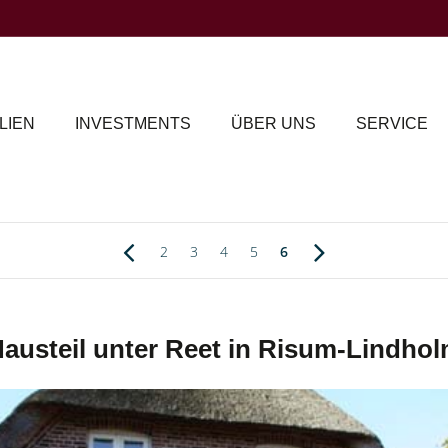
LIEN
INVESTMENTS
ÜBER UNS
SERVICE
2
3
4
5
6
austeil unter Reet in Risum-Lindho