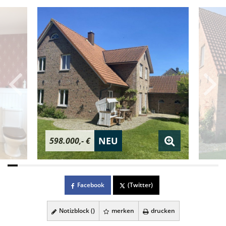
NEU
598.000,- €
Facebook
(Twitter)
Notizblock (
)
merken
drucken