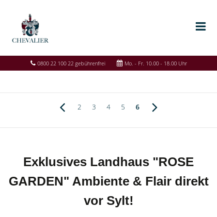
0800 22 100 22 gebührenfrei
Mo. - Fr. 10.00 - 18.00 Uhr
2
3
4
5
6
Exklusives Landhaus "ROSE
GARDEN" Ambiente & Flair direkt
vor Sylt!