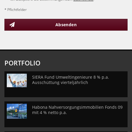
* Pflichtfelder
Absenden
PORTFOLIO
SIERA Fund Umweltingenieure 8 % p.a.
Ausschüttung vierteljährlich
Habona Nahversorgungsimmobilien Fonds 09
mit 4 % netto p.a.