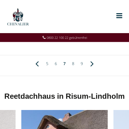
0800 22 100 22 gebührenfrei
5
6
7
8
9
Reetdachhaus in Risum-Lindholm