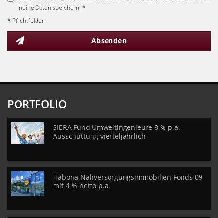
meine Daten speichern. *
* Pflichtfelder
Absenden
PORTFOLIO
SIERA Fund Umweltingenieure 8 % p.a.
Ausschüttung vierteljährlich
Habona Nahversorgungsimmobilien Fonds 09
mit 4 % netto p.a.