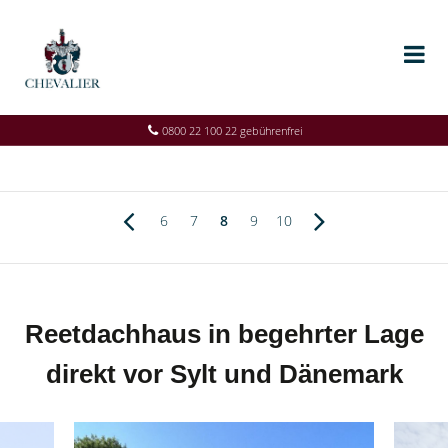
0800 22 100 22 gebührenfrei
6
7
8
9
10
Reetdachhaus in begehrter Lage
direkt vor Sylt und Dänemark