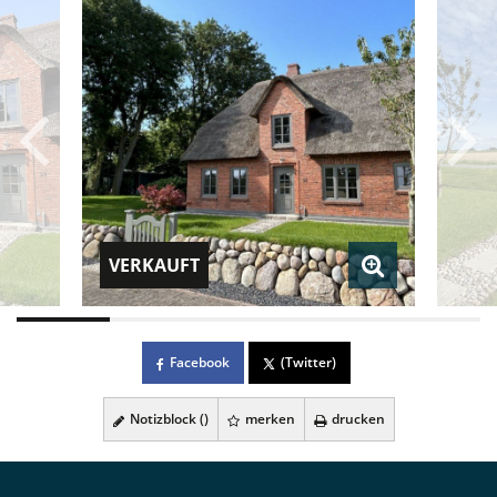
VERKAUFT
Facebook
(Twitter)
Notizblock (
)
merken
drucken