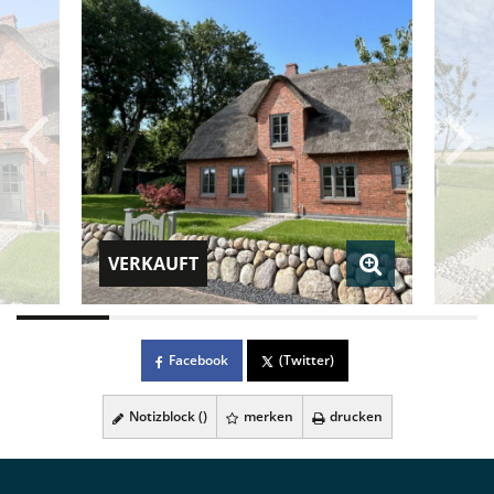
VERKAUFT
Facebook
(Twitter)
Notizblock (
)
merken
drucken