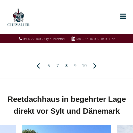
0800 22 100 22 gebührenfrei
Mo. - Fr. 10.00 - 18.00 Uhr
6
7
8
9
10
Reetdachhaus in begehrter Lage
direkt vor Sylt und Dänemark