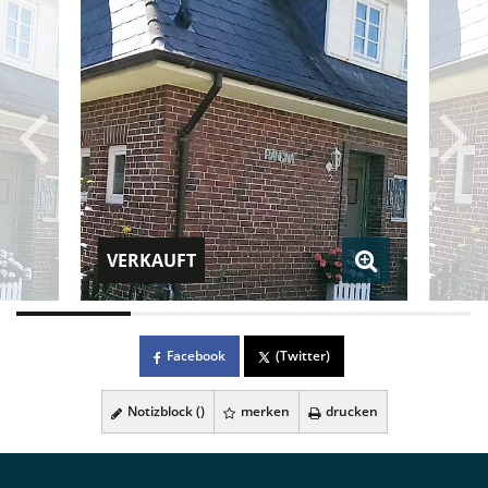
VERKAUFT
Facebook
(Twitter)
Notizblock (
)
merken
drucken