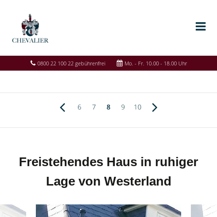
0800 22 100 22 gebührenfrei
Mo. - Fr. 10.00 - 18.00 Uhr
6
7
8
9
10
Freistehendes Haus in ruhiger
Lage von Westerland