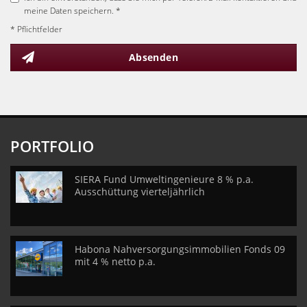
meine Daten speichern. *
* Pflichtfelder
Absenden
PORTFOLIO
SIERA Fund Umweltingenieure 8 % p.a.
Ausschüttung vierteljährlich
Habona Nahversorgungsimmobilien Fonds 09
mit 4 % netto p.a.