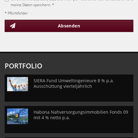
meine Daten speichern. *
* Pflichtfelder
Absenden
PORTFOLIO
SIERA Fund Umweltingenieure 8 % p.a.
Ausschüttung vierteljährlich
Habona Nahversorgungsimmobilien Fonds 09
mit 4 % netto p.a.