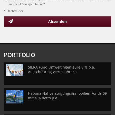
meine Daten speichern. *
* Pflichtfelder
Absenden
PORTFOLIO
SIERA Fund Umweltingenieure 8 % p.a.
Ausschüttung vierteljährlich
Habona Nahversorgungsimmobilien Fonds 09
mit 4 % netto p.a.