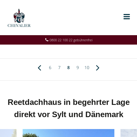
0800 22 100 22 gebührenfrei
6
7
8
9
10
Reetdachhaus in begehrter Lage
direkt vor Sylt und Dänemark