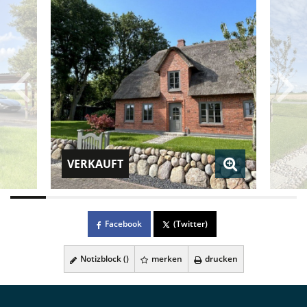
VERKAUFT
Facebook
(Twitter)
Notizblock (
)
merken
drucken