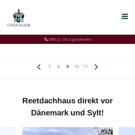
0800 22 100 22 gebührenfrei
7
8
9
10
11
Reetdachhaus direkt vor
Dänemark und Sylt!