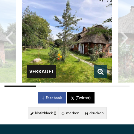
VERKAUFT
Facebook
(Twitter)
Notizblock (
)
merken
drucken