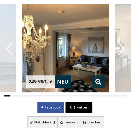
NEU
249.900,- €
Facebook
(Twitter)
Notizblock (
)
merken
drucken