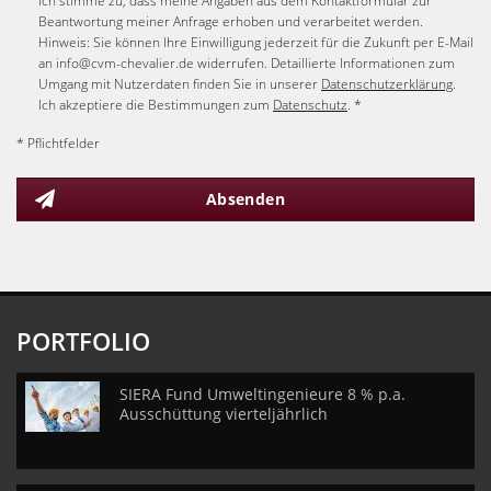
Ich stimme zu, dass meine Angaben aus dem Kontaktformular zur
Beantwortung meiner Anfrage erhoben und verarbeitet werden.
Hinweis: Sie können Ihre Einwilligung jederzeit für die Zukunft per E-Mail
an info@cvm-chevalier.de widerrufen. Detaillierte Informationen zum
Umgang mit Nutzerdaten finden Sie in unserer
Datenschutzerklärung
.
Ich akzeptiere die Bestimmungen zum
Datenschutz
. *
* Pflichtfelder
Absenden
PORTFOLIO
SIERA Fund Umweltingenieure 8 % p.a.
Ausschüttung vierteljährlich