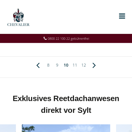
0800 22 100 22 gebührenfrei
8
9
10
11
12
Exklusives Reetdachanwesen
direkt vor Sylt