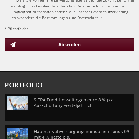
Hinweis: Sie können Ihre Einwilligung jederzeit für die Zukunft per E-Mail
an info@cvm-chevalier.de widerrufen. Detaillierte Informationen zum
Umgang mit Nutzerdaten finden Sie in unserer
Datenschutzerklärung
.
Ich akzeptiere die Bestimmungen zum
Datenschutz
. *
* Pflichtfelder
Absenden
PORTFOLIO
SIERA Fund Umweltingenieure 8 % p.a.
Ausschüttung vierteljährlich
Habona Nahversorgungsimmobilien Fonds 09
mit 4 % netto p.a.