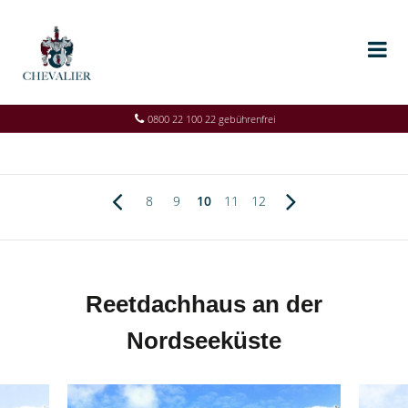
0800 22 100 22 gebührenfrei
8
9
10
11
12
Reetdachhaus an der
Nordseeküste