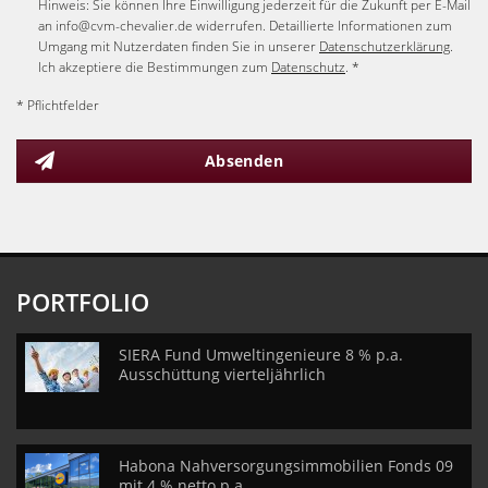
Hinweis: Sie können Ihre Einwilligung jederzeit für die Zukunft per E-Mail
an info@cvm-chevalier.de widerrufen. Detaillierte Informationen zum
Umgang mit Nutzerdaten finden Sie in unserer
Datenschutzerklärung
.
Ich akzeptiere die Bestimmungen zum
Datenschutz
. *
* Pflichtfelder
Absenden
PORTFOLIO
SIERA Fund Umweltingenieure 8 % p.a.
Ausschüttung vierteljährlich
Habona Nahversorgungsimmobilien Fonds 09
mit 4 % netto p.a.