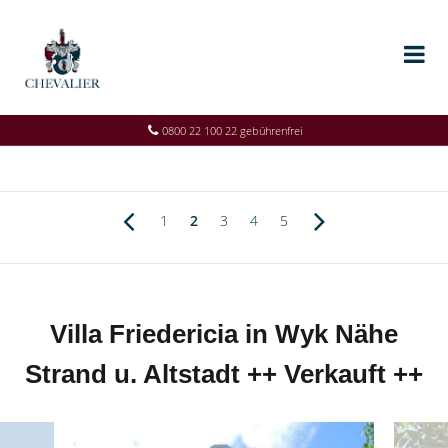
0800 22 100 22 gebührenfrei
1
2
3
4
5
Villa Friedericia in Wyk Nähe
Strand u. Altstadt ++ Verkauft ++