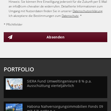
Hinweis: Sie können Ihre Einwilligung jederzeit für die Zukunft per E-Mail
an info@cvm-chevalier.de widerrufen. Detaillierte Informationen zum
Umgang mit Nutzerdaten finden Sie in unserer
Datenschutzerklärung
.
Ich akzeptiere die Bestimmungen zum
Datenschutz
. *
* Pflichtfelder
Absenden
PORTFOLIO
SIERA Fund Umweltingenieure 8 % p.a.
Ausschüttung vierteljährlich
Habona Nahversorgungsimmobilien Fonds 09
mit 4 % netto p.a.