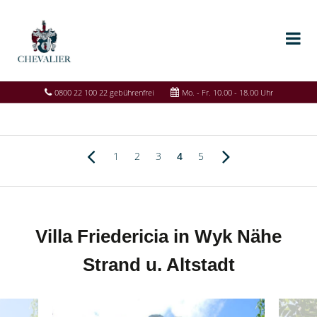
0800 22 100 22 gebührenfrei
Mo. - Fr. 10.00 - 18.00 Uhr
1
2
3
4
5
Villa Friedericia in Wyk Nähe
Strand u. Altstadt