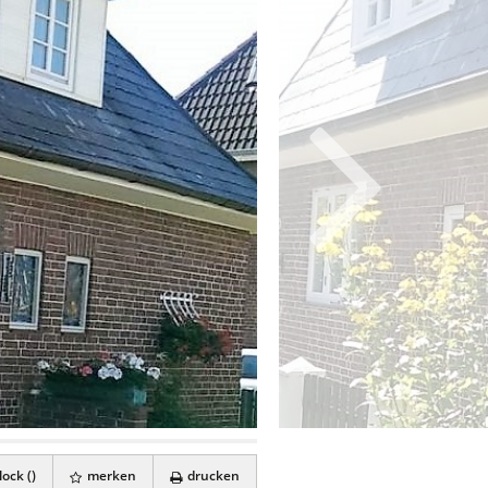
ock (
)
merken
drucken